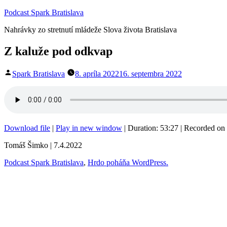
Prejsť
Podcast Spark Bratislava
na
Nahrávky zo stretnutí mládeže Slova života Bratislava
obsah
Z kaluže pod odkvap
Publikoval
Spark Bratislava
8. apríla 2022
16. septembra 2022
Download file
|
Play in new window
|
Duration: 53:27
|
Recorded on 
Tomáš Šimko | 7.4.2022
Podcast Spark Bratislava
,
Hrdo poháňa WordPress.