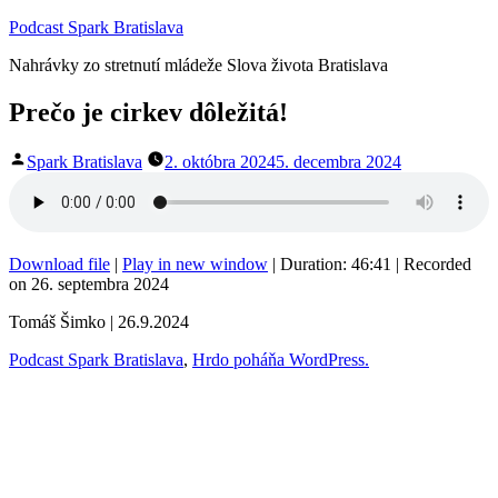
Prejsť
Podcast Spark Bratislava
na
Nahrávky zo stretnutí mládeže Slova života Bratislava
obsah
Prečo je cirkev dôležitá!
Publikoval
Spark Bratislava
2. októbra 2024
5. decembra 2024
Download file
|
Play in new window
|
Duration: 46:41
|
Recorded
on 26. septembra 2024
Tomáš Šimko | 26.9.2024
Podcast Spark Bratislava
,
Hrdo poháňa WordPress.