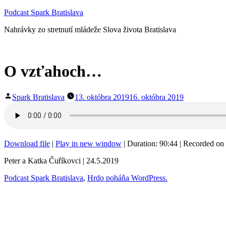
Prejsť
Podcast Spark Bratislava
na
Nahrávky zo stretnutí mládeže Slova života Bratislava
obsah
O vzťahoch…
Publikoval
Spark Bratislava
13. októbra 2019
16. októbra 2019
Download file
|
Play in new window
|
Duration: 90:44
|
Recorded on 
Peter a Katka Čuříkovci | 24.5.2019
Podcast Spark Bratislava
,
Hrdo poháňa WordPress.