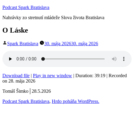
Prejsť
Podcast Spark Bratislava
na
Nahrávky zo stretnutí mládeže Slova života Bratislava
obsah
O Láske
Publikoval
Spark Bratislava
30. mája 2026
30. mája 2026
Download file
|
Play in new window
|
Duration: 39:19
|
Recorded
on 28. mája 2026
Tomáš Šimko│28.5.2026
Podcast Spark Bratislava
,
Hrdo poháňa WordPress.