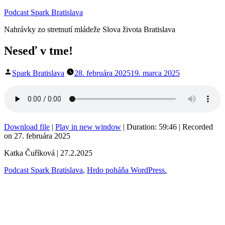
Prejsť
Podcast Spark Bratislava
na
Nahrávky zo stretnutí mládeže Slova života Bratislava
obsah
Neseď v tme!
Publikoval
Spark Bratislava
28. februára 2025
19. marca 2025
Download file
|
Play in new window
|
Duration: 59:46
|
Recorded
on 27. februára 2025
Katka Čuříková | 27.2.2025
Podcast Spark Bratislava
,
Hrdo poháňa WordPress.