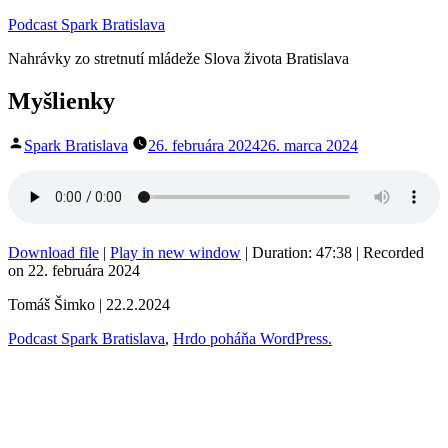
Prejsť
Podcast Spark Bratislava
na
Nahrávky zo stretnutí mládeže Slova života Bratislava
obsah
Myšlienky
Publikoval
Spark Bratislava
26. februára 2024
26. marca 2024
Download file
|
Play in new window
|
Duration: 47:38
|
Recorded
on 22. februára 2024
Tomáš Šimko | 22.2.2024
Podcast Spark Bratislava
,
Hrdo poháňa WordPress.