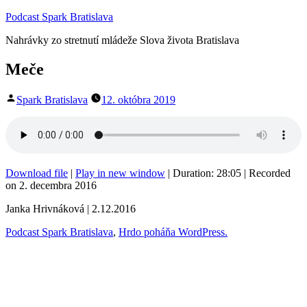
Prejsť
Podcast Spark Bratislava
na
Nahrávky zo stretnutí mládeže Slova života Bratislava
obsah
Meče
Publikoval
Spark Bratislava
12. októbra 2019
Download file
|
Play in new window
|
Duration: 28:05
|
Recorded
on 2. decembra 2016
Janka Hrivnáková | 2.12.2016
Podcast Spark Bratislava
,
Hrdo poháňa WordPress.